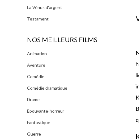
La Vénus d'argent
V
Testament
NOS MEILLEURS FILMS
N
Animation
h
Aventure
l
Comédie
i
Comédie dramatique
K
Drame
B
Epouvante-horreur
q
Fantastique
Guerre
K