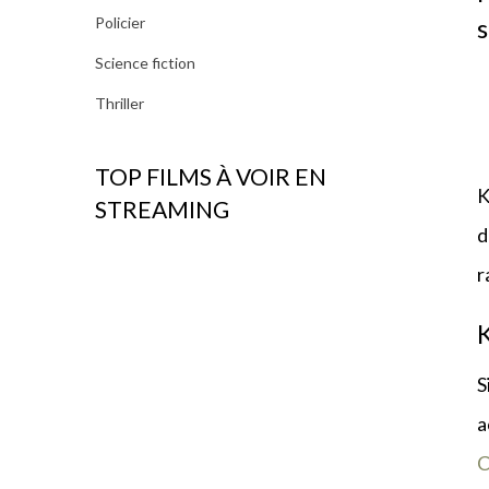
Policier
Science fiction
Thriller
TOP FILMS À VOIR EN
K
STREAMING
d
r
K
S
a
C