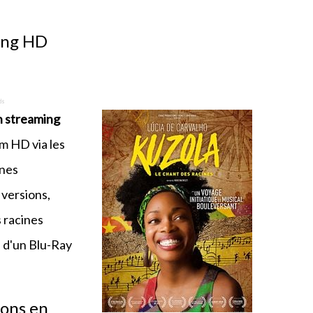
ming HD
en streaming
m HD via les
ines
versions,
 racines
e d'un Blu-Ray
ions en