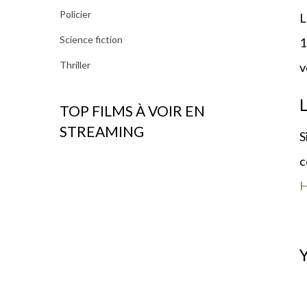
Policier
L
Science fiction
1
Thriller
v
TOP FILMS À VOIR EN
STREAMING
S
c
H
Y