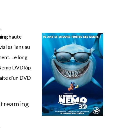
ming
haute
a les liens au
ent. Le long
e Nemo DVDRip
aite d'un DVD
 streaming