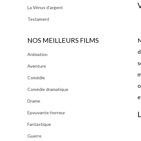
La Vénus d'argent
Testament
NOS MEILLEURS FILMS
N
d
Animation
s
Aventure
m
Comédie
o
Comédie dramatique
e
Drame
Epouvante-horreur
Fantastique
Guerre